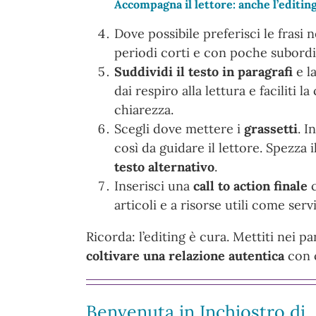
Accompagna il lettore: anche l’editing
Dove possibile preferisci le frasi n
periodi corti e con poche subordin
Suddividi il testo in paragrafi
e l
dai respiro alla lettura e faciliti
chiarezza.
Scegli dove mettere i
grassetti
. I
così da guidare il lettore. Spezza 
testo alternativo
.
Inserisci una
call to action finale
c
articoli e a risorse utili come serv
Ricorda: l’editing è cura. Mettiti nei p
coltivare una relazione autentica
con c
Benvenuta in Inchiostro di