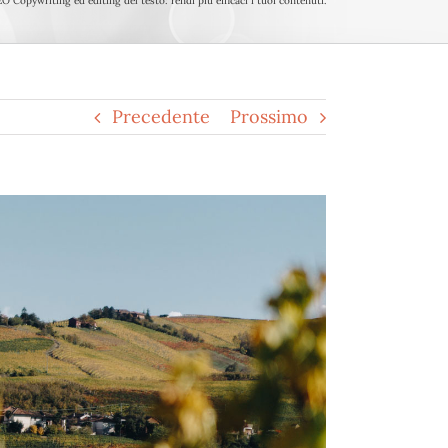
O Copywriting ed editing del testo: rendi più efficaci i tuoi contenuti.
Precedente
Prossimo