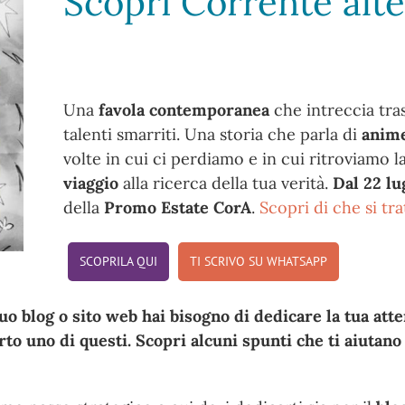
Scopri Corrente alte
Una
favola contemporanea
che intreccia tra
talenti smarriti. Una storia che parla di
anim
volte in cui ci perdiamo e in cui ritroviamo la
viaggio
alla ricerca della tua verità.
Dal 22 lu
della
Promo Estate CorA
.
Scopri di che si tra
SCOPRILA QUI
TI SCRIVO SU WHATSAPP
uo blog o sito web hai bisogno di dedicare la tua atte
erto uno di questi. Scopri alcuni spunti che ti aiutan