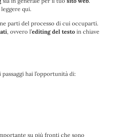
g
sia in generale per il tuo
sito web
.
leggere qui.
e parti del processo di cui occuparti.
ati
, ovvero l’
editing del testo
in chiave
 passaggi hai l’opportunità di:
mportante su più fronti che sono