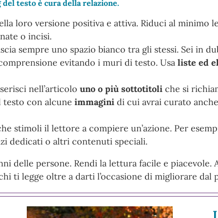
 del testo è cura della relazione.
ella loro versione positiva e attiva. Riduci al minimo le 
ate o incisi.
ascia sempre uno spazio bianco tra gli stessi. Sei in d
 la comprensione evitando i muri di testo. Usa
liste ed e
nserisci nell’articolo
uno o più sottotitoli
che si richia
il testo con alcune
immagini
di cui avrai curato anche
he stimoli il lettore a compiere un’azione. Per esemp
izi dedicati o altri contenuti speciali.
anni delle persone. Rendi la lettura facile e piacevole.
hi ti legge oltre a darti l’occasione di migliorare dal 
I