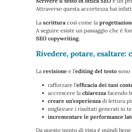
Scrivere il testo in ottica SEO
è un pri
Attraverso questa accortezza hai infatt
La
scrittura
così come la
progettazion
A seguire esiste un passaggio che è f
SEO copywriting
.
Rivedere, potare, esaltare: c
La
revisione
e l’
editing del testo
sono d
rafforzare l’
efficacia dei tuoi cont
accrescere la
chiarezza
facendo br
creare un’esperienza
di lettura pi
migliorare i risultati generati in t
incrementare le performance la
Da questo punto di vista è quindi bene 