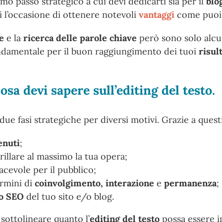
mo passo strategico a cui devi dedicarti sia per il
blo
i l’occasione di ottenere notevoli
vantaggi
come puoi 
e
e la
ricerca delle parole chiave
però sono solo alcun
ondamentale per il buon raggiungimento dei tuoi
risult
osa devi sapere sull’editing del testo.
ue fasi strategiche per diversi motivi. Grazie a questi
enuti
;
illare al massimo la tua opera;
acevole per il pubblico;
ermini di
coinvolgimento, interazione
e
permanenza
;
to SEO
del tuo sito e/o blog.
sottolineare quanto l’
editing del testo
possa essere i