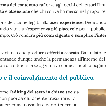
orma del contenuto
rafforza agli occhi dei lettori l’i
tà
e
attenzione
che chi scrive ha messo nel proporre q
onsiderazione legata alla
user experience
. Dedicando
ando vita a un’
esperienza più piacevole
per il pubblic
tempo. Ciò renderà
più coinvolgente e semplice l’inte
o virtuoso che produrrà
effetti a cascata
. Da un lato 
ntando dunque anche la permanenza all’interno del tu
 altre tue risorse aggiuntive come articoli o pagine d
o e il coinvolgimento del pubblico.
ome l’
editing del testo in chiave seo
sia
 non puoi assolutamente trascurare. La
anea: come posso fare per ottenere un