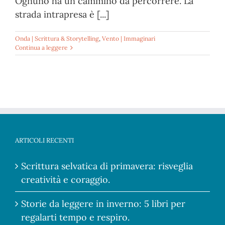
Ognuno ha un cammino da percorrere. La
strada intrapresa è [...]
Onda | Scrittura & Storytelling
,
Vento | Immaginari
Continua a leggere
ARTICOLI RECENTI
Scrittura selvatica di primavera: risveglia
creatività e coraggio.
Storie da leggere in inverno: 5 libri per
regalarti tempo e respiro.