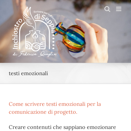
Salta
al
contenuto
testi emozionali
Come scrivere testi emozionali per la
comunicazione di progetto.
Creare contenuti che sappiano emozionare