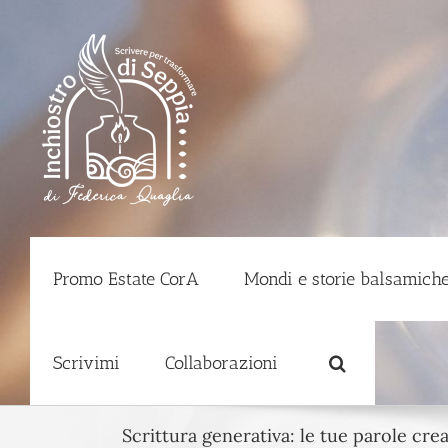
Salta
al
contenuto
Promo Estate CorA
Mondi e storie balsamiche
Scrivimi
Collaborazioni
Scrittura generativa: le tue parole cre