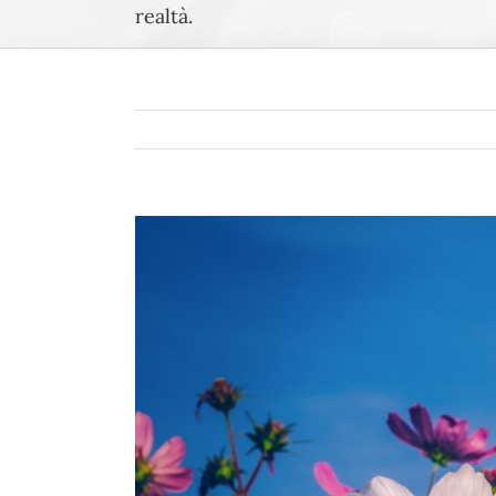
realtà.
Ingrandisci
immagine