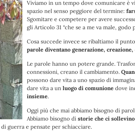
Viviamo in un tempo dove comunicare è v
spazio nel senso peggiore del termine:
far
Sgomitare e competere per avere success
gli Articolo 31 “che se a me va male, godo 
Cosa succede invece se ribaltiamo il punto
parole diventano generazione, creazione,
Le parole hanno un potere grande. Trasfor
connessioni, creano il cambiamento.
Quand
possono dare vita a uno spazio di immagina
dare vita a un
luogo di comunione
dove in
insieme
.
Oggi più che mai abbiamo bisogno di paro
Abbiamo bisogno di
storie che ci sollevino
di guerra e pensate per schiacciare.