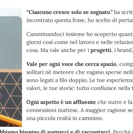
“Ciascuno cresce solo se sognato.”
ha scri
incontrato questa frase, ho scelto di porta
Camminandoci insieme ho scoperto quanto si
giorni così come nel lavoro e nelle relazio
cosa. Ma vale anche per i
progetti
, i brand
Vale per ogni voce che cerca spazio
, comp
solitari né meteore che vagano sperse nella 
sono legati a filo doppio. Le tue esperienze, 
valori, le tue storie: tutto confluisce nella t
Ogni aspetto è un affluente
che nutre e fa 
connessioni inattese. A maggior ragione se
una piccola realtà in cammino.
bbiamo bisogno di sognarci e di raccontarci
. Perché 