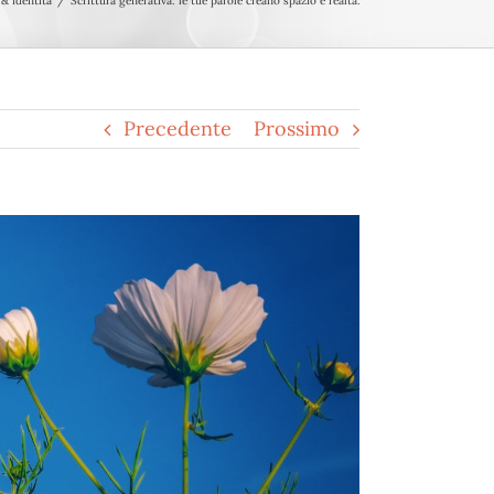
 & identità
Scrittura generativa: le tue parole creano spazio e realtà.
Precedente
Prossimo