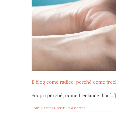
Il blog come radice: perché come free
Scopri perché, come freelance, hai [...]
Radici | Strategia, struttura & identità