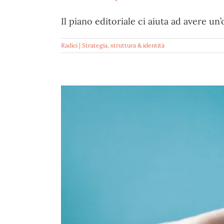
Il piano editoriale ci aiuta ad avere un’
Radici | Strategia, struttura & identità