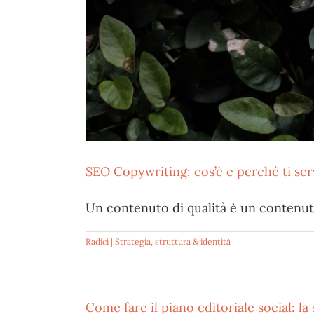
SEO Copywriting: cos’è e perché ti serv
Un contenuto di qualità è un contenuto
Radici | Strategia, struttura & identità
Come fare il piano editoriale social: la 