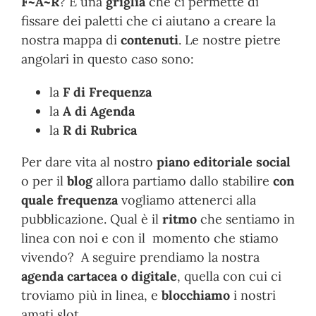
F~A~R
? È una
griglia
che ci permette di
fissare dei paletti che ci aiutano a creare la
nostra mappa di
contenuti
. Le nostre pietre
angolari in questo caso sono:
la
F di Frequenza
la
A di Agenda
la
R di Rubrica
Per dare vita al nostro
piano editoriale social
o per il
blog
allora partiamo dallo stabilire
con
quale frequenza
vogliamo attenerci alla
pubblicazione. Qual è il
ritmo
che sentiamo in
linea con noi e con il momento che stiamo
vivendo? A seguire prendiamo la nostra
agenda cartacea o digitale
, quella con cui ci
troviamo più in linea, e
blocchiamo
i nostri
amati slot.