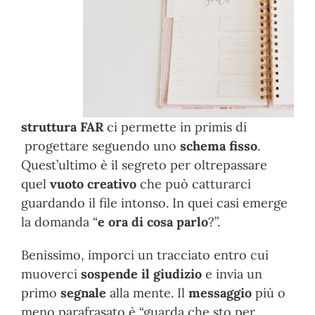
struttura FAR
ci permette in primis di
progettare seguendo uno
schema fisso
.
Quest’ultimo è il segreto per oltrepassare
quel
vuoto creativo
che può catturarci
guardando il file intonso. In quei casi emerge
la domanda “
e ora di cosa parlo
?”.
Benissimo, imporci un tracciato entro cui
muoverci
sospende il giudizio
e invia un
primo
segnale
alla mente. Il
messaggio
più o
meno parafrasato è “guarda che sto per