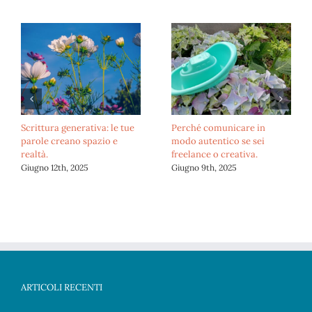
Scrittura generativa: le tue
Perché comunicare in
parole creano spazio e
modo autentico se sei
realtà.
freelance o creativa.
Giugno 12th, 2025
Giugno 9th, 2025
ARTICOLI RECENTI