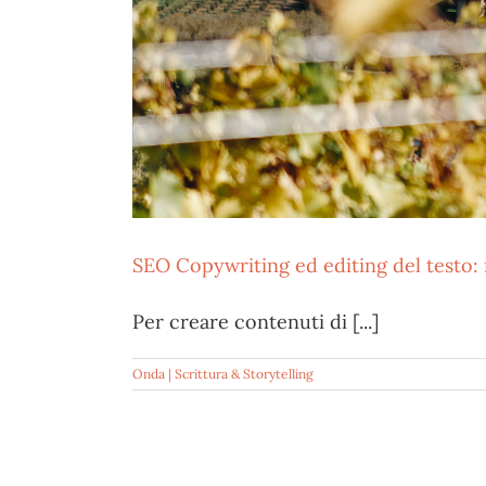
SEO Copywriting ed editing del testo: r
Per creare contenuti di [...]
Onda | Scrittura & Storytelling