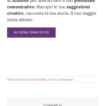
12 scintille
per abbracciare il tuo
potenziale
comunicativo
. Riscopri le tue
suggestioni
creative
, racconta la tua storia. Il tuo viaggio
inizia adesso.
MI ISPIRA! DIMMI DI PIÙ
Onda | Scrittura & Storytelling
,
Vento | Immaginari
Condividi su: