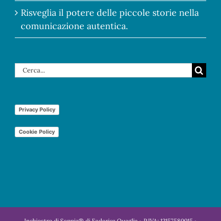
Risveglia il potere delle piccole storie nella
comunicazione autentica.
Cerca
per:
Privacy Policy
Cookie Policy
Inchiostro di Seppia® di Federica Quaglia ~ P.IVA: 12157580015 ~
Copyright © Tutti i diritti riservati ~ Asti Italia ~ T. +39 348.16.15.560 ~