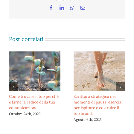
Facebook
LinkedIn
WhatsApp
Email
Post correlati
Archetipo del serpente nel
Le ossa della storia:
branding: guida per
costruisci racconti potenti
imprenditrici in evoluzione.
e senza tempo.
Agosto 5th, 2025
Dicembre 9th, 2025