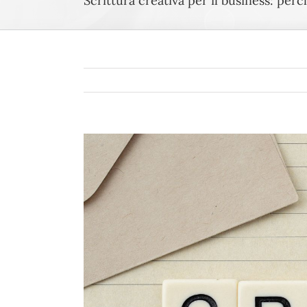
Scrittura creativa per il business: per
Ingrandisci
immagine