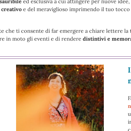
sauribile
ed esclusiva a cui attingere per nuove idee
 creativo
e del meraviglioso imprimendo il tuo tocco 
e che ti consente di far emergere a chiare lettere la
e in moto gli eventi e di rendere
distintivi e memora
I
F
n
u
i
c