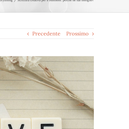
orytelling
Scrittura creativa per il business: perché ne hai bisogno?
Precedente
Prossimo