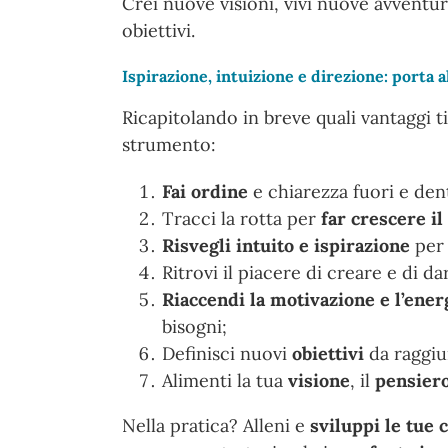
Crei nuove visioni, vivi nuove avventur
obiettivi.
Ispirazione, intuizione e direzione: porta al
Ricapitolando in breve quali vantaggi t
strumento:
Fai ordine
e chiarezza fuori e dent
Tracci la rotta per
far crescere il
Risvegli intuito e ispirazione
per 
Ritrovi il piacere di creare e di da
Riaccendi la motivazione e l’ener
bisogni;
Definisci nuovi
obiettivi
da raggiu
Alimenti la tua
visione
, il
pensiero
Nella pratica? Alleni e
sviluppi le tue 