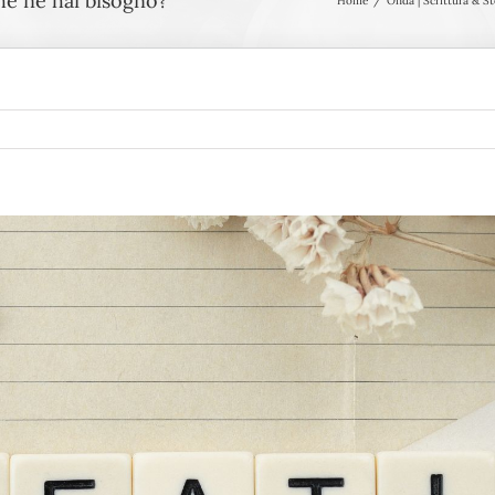
ché ne hai bisogno?
Home
Onda | Scrittura & St