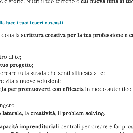
e e storie. Nutri il tuo terreno e
dai nuova linfa ai tu
la luce i tuoi tesori nascosti.
i dona la
scrittura creativa per la tua professione e c
ro di te;
 tuo progetto
;
creare tu la strada che senti allineata a te;
re vita a nuove soluzioni;
gia
per promuoverti con efficacia
in modo autentico e
ngere;
 laterale,
la
creatività
, il
problem solving
.
capacità imprenditoriali
centrali per creare e far pro