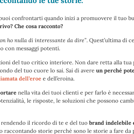
ccontando le tue storie.
uoi confrontarti quando inizi a promuovere il tuo bus
rivo? Che cosa racconto?
on ho nulla di interessante da dire”
. Quest’ultima di c
co con messaggi potenti.
oni del tuo critico interiore. Non dare retta alla tua 
ondo del tuo cuore lo sai. Sai di avere
un perché pot
iamata dell’eroe
e dell’eroina.
portare
nella vita dei tuoi clienti e per farlo è necess
tenzialità, le risposte, le soluzioni che possono cambi
rendendo il ricordo di te e del tuo
brand indelebile 
lo raccontando storie perché sono le storie a fare da