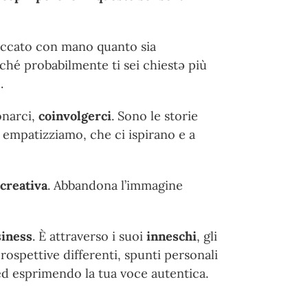
toccato con mano quanto sia
rché probabilmente ti sei chiestə più
.
onarci,
coinvolgerci
. Sono le storie
i empatizziamo, che ci ispirano e a
 creativa
. Abbandona l’immagine
siness
. È attraverso i suoi
inneschi
, gli
ospettive differenti, spunti personali
ed esprimendo la tua voce autentica.