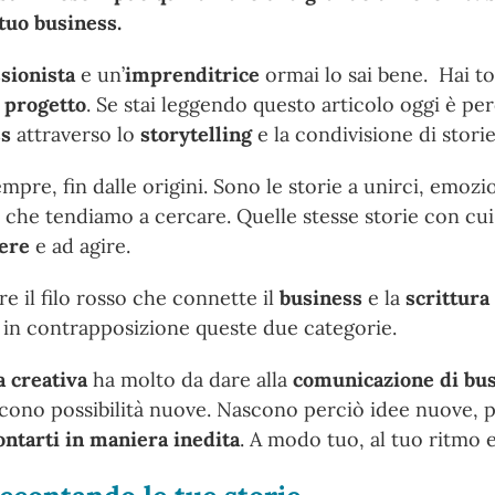
 tuo business.
sionista
e un’
imprenditrice
ormai lo sai bene. Hai 
l progetto
. Se stai leggendo questo articolo oggi è pe
ss
attraverso lo
storytelling
e la condivisione di storie
pre, fin dalle origini. Sono le storie a unirci, emozi
ne che tendiamo a cercare. Quelle stesse storie con cu
iere
e ad agire.
e il filo rosso che connette il
business
e la
scrittura
in contrapposizione queste due categorie.
a creativa
ha molto da dare alla
comunicazione di bu
cono possibilità nuove. Nascono perciò idee nuove, pr
ontarti in maniera inedita
. A modo tuo, al tuo ritmo 