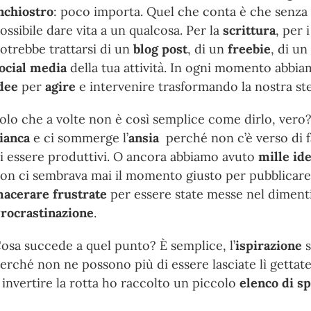
nchiostro
: poco importa. Quel che conta è che senza
ossibile dare vita a un qualcosa. Per la
scrittura
, per 
otrebbe trattarsi di un
blog post
, di un
freebie
, di un
ocial media
della tua attività. In ogni momento abbia
dee
per
agire
e intervenire trasformando la nostra ste
olo che a volte non è così semplice come dirlo, ver
ianca
e ci sommerge l’
ansia
perché non c’è verso di f
i essere produttivi. O ancora abbiamo avuto
mille id
on ci sembrava mai il momento giusto per pubblicare.
acerare frustrate
per essere state messe nel dimenti
rocrastinazione
.
osa succede a quel punto? È semplice, l’
ispirazione
s
erché non ne possono più di essere lasciate lì gettate 
 invertire la rotta ho raccolto un piccolo
elenco di sp