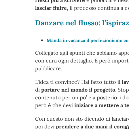
riesci più a scrivere
e pubblicare nessu
lasciar fluire
, il processo continua a 
Danzare nel flusso: l’ispira
Manda in vacanza il perfezionismo co
Collegato agli spunti che abbiamo appe
con cura ogni dettaglio. È però impor
pubblicare.
L’idea ti convince? Hai fatto tutto il
la
di
portare nel mondo il progetto
. Sto
contenuto per un po’ e a posteriori do
però è che devi
iniziare a mettere a te
Con questo non sto dicendo di lanciare
poi devi
prendere a due mani il
coragg