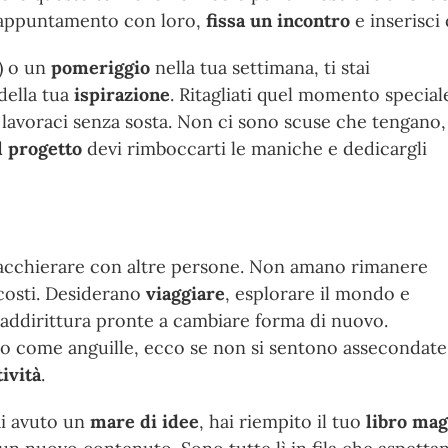
n appuntamento con loro,
fissa un incontro
e inserisci
) o un
pomeriggio
nella tua settimana, ti stai
della tua
ispirazione
. Ritagliati quel momento special
lavoraci senza sosta. Non ci sono scuse che tengano,
l progetto
devi rimboccarti le maniche e dedicargli
iacchierare con altre persone. Non amano rimanere
costi. Desiderano
viaggiare
, esplorare il mondo e
addirittura pronte a cambiare forma di nuovo.
o come anguille, ecco se non si sentono assecondate 
tività
.
ai avuto un
mare di idee
, hai riempito il tuo
libro ma