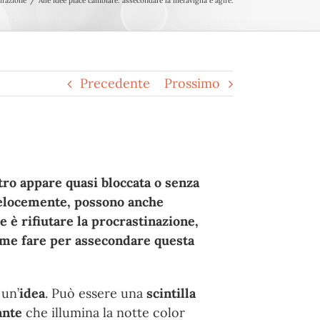
irazione
Alle idee piace cambiare: assecondare la meraviglia e agire.
Precedente
Prossimo
tro appare quasi bloccata o senza
 velocemente, possono anche
 è rifiutare la procrastinazione,
Come fare per assecondare questa
 un’
idea
. Può essere una
scintilla
rante
che illumina la notte color