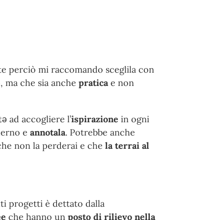
te perciò mi raccomando sceglila con
e
, ma che sia anche
pratica
e non
ǝ ad accogliere l’
ispirazione
in ogni
aderno e
annotala
. Potrebbe anche
che non la perderai e che
la
terrai al
i progetti è dettato dalla
ee
che hanno un
posto di rilievo nella