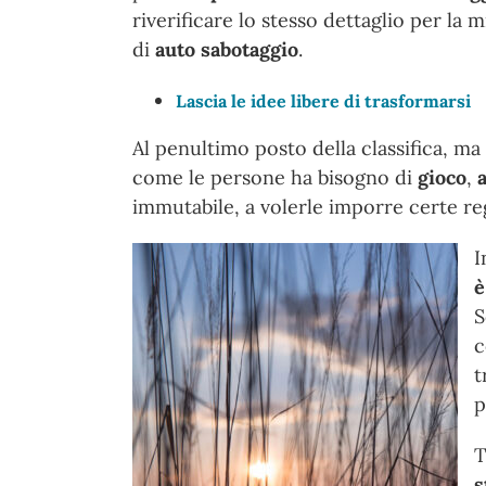
riverificare lo stesso dettaglio per la 
di
auto sabotaggio
.
Lascia le idee libere di trasformarsi
Al penultimo posto della classifica, 
come le persone ha bisogno di
gioco
,
immutabile, a volerle imporre certe re
I
è
S
c
t
p
T
s