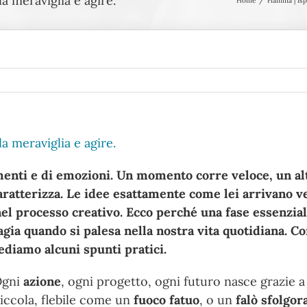
a meraviglia e agire.
Home
Fiamma | Isp
a meraviglia e agire.
omenti e di emozioni. Un momento corre veloce, un al
 caratterizza. Le idee esattamente come lei arrivano
el processo creativo. Ecco perché una fase essenziale
agia quando si palesa nella nostra vita quotidiana. 
Vediamo alcuni spunti pratici.
Ogni
azione
, ogni progetto, ogni futuro nasce grazie a
iccola, flebile come un
fuoco fatuo
, o un
falò sfolgo