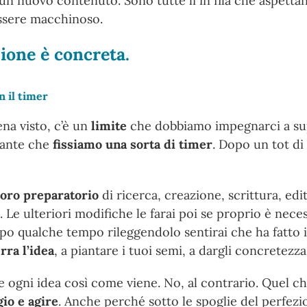
n nuovo contenuto. Sono tutte lì in fila che aspettano
essere macchinoso.
zione è concreta.
n il timer
na visto, c’è un
limite
che dobbiamo impegnarci a supe
tante che
fissiamo una sorta di timer
. Dopo un tot 
voro preparatorio
di ricerca, creazione, scrittura, edi
p. Le ulteriori modifiche le farai poi se proprio è nece
po qualche tempo rileggendolo sentirai che ha fatto il
rra l’idea
, a piantare i tuoi semi, a dargli concretezz
 ogni idea così come viene. No, al contrario. Quel c
io e agire
. Anche perché sotto le spoglie del perfez