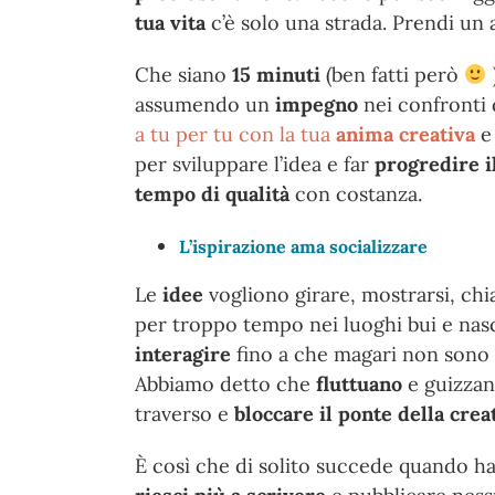
tua vita
c’è solo una strada. Prendi u
Che siano
15 minuti
(ben fatti però
assumendo un
impegno
nei confronti 
a tu per tu con la tua
anima creativa
e 
per sviluppare l’idea e far
progredire i
tempo di qualità
con costanza.
L’ispirazione ama socializzare
Le
idee
vogliono girare, mostrarsi, ch
per troppo tempo nei luoghi bui e nas
interagire
fino a che magari non sono 
Abbiamo detto che
fluttuano
e guizzan
traverso e
bloccare il ponte della crea
È così che di solito succede quando h