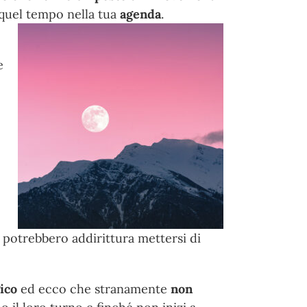
 quel tempo nella tua
agenda
.
e
potrebbero addirittura mettersi di
gico
ed ecco che stranamente
non