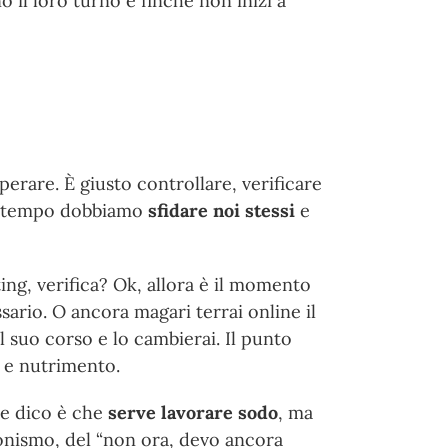
 il loro turno e finché non inizi a
rare. È giusto controllare, verificare
di tempo dobbiamo
sfidare noi stessi
e
ting, verifica? Ok, allora è il momento
ssario. O ancora magari terrai online il
 suo corso e lo cambierai. Il punto
a e nutrimento.
he dico è che
serve lavorare sodo
, ma
ionismo, del “non ora, devo ancora