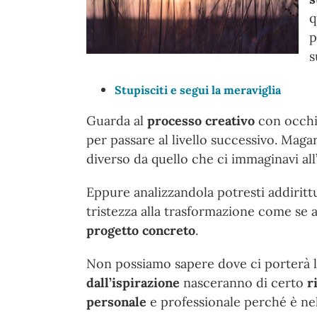
q
p
s
Stupisciti e segui la meraviglia
Guarda al
processo creativo
con occhi 
per passare al livello successivo. Maga
diverso da quello che ci immaginavi all’
Eppure analizzandola potresti addirit
tristezza alla trasformazione come se 
progetto concreto
.
Non possiamo sapere dove ci porterà l
dall’ispirazione
nasceranno di certo
r
personale
e professionale perché è ne