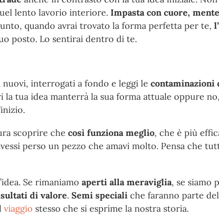
uel lento lavorio interiore.
Impasta con cuore, mente 
unto, quando avrai trovato la forma perfetta per te,
l
uo posto. Lo sentirai dentro di te.
nuovi, interrogati a fondo e leggi le
contaminazioni 
ri la tua idea manterrà la sua forma attuale oppure n
inizio.
tura scoprire che
così funziona meglio
, che è più eff
avessi perso un pezzo che amavi molto. Pensa che tutte
’idea. Se rimaniamo
aperti alla meraviglia
, se siamo p
isultati di valore
.
Semi speciali
che faranno parte de
l
viaggio
stesso che si esprime la nostra storia.