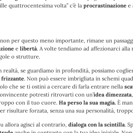
mille quattrocentesima volta” c’è la
procrastinazione
e 
ma non per questo meno importante, rimane un passag
azione
e
libertà
. A volte tendiamo ad affezionarci alla 
gole o strutture.
n realtà, se guardiamo in profondità, possiamo coglier
 frizzante
. Non può essere imbrigliata in schemi quad
olo che se ti ostini a cercare di farla entrare nella
sca
onvincente potresti ritrovarti con un’
idea dimezzata
roppo con il tuo cuore.
Ha perso la sua magia.
È manc
er risultare forzata, senza una sua personalità, troppo 
u allora agisci al contrario,
dialoga con la scintilla
. S
trade
anche in contrasto con la tua idea iniziale. Non