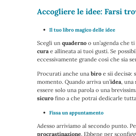
Accogliere le idee: Farsi tr
Il tuo libro magico delle idee
Scegli un
quaderno
o un’agenda che ti
cura
e allineata ai tuoi gusti. Se possi
eccessivamente grande così che sia sem
Procurati anche una
biro
e sii decisǝ: 
momento. Quando arriva un’
idea
, una
essere solo una parola o una brevissi
sicuro
fino a che potrai dedicarle tutta
Fissa un appuntamento
Adesso arriviamo al secondo punto. Per
procrastinazione
. Ebbene per sconfig