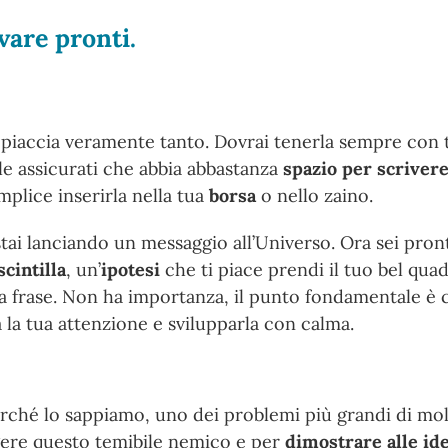
ovare pronti.
 piaccia veramente tanto. Dovrai tenerla sempre con 
bile assicurati che abbia abbastanza
spazio per scriver
plice inserirla nella tua
borsa
o nello zaino.
stai lanciando un messaggio all’Universo. Ora sei pront
scintilla
, un’
ipotesi
che ti piace prendi il tuo bel qu
ma frase. Non ha importanza, il punto fondamentale è 
 la tua attenzione e svilupparla con calma.
ché lo sappiamo, uno dei problemi più grandi di molt
gere questo temibile nemico e per
dimostrare alle id