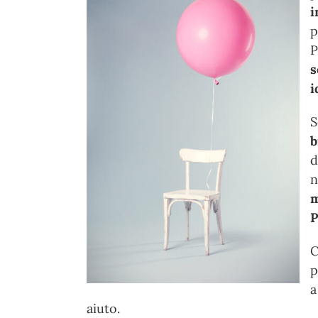
i
p
P
s
i
S
b
d
n
m
P
C
p
a
aiuto.