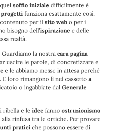
 quel
soffio iniziale
difficilmente è
i
progetti
funziona esattamente così.
 contenuto per il
sito web
o per i
mo bisogno dell’
ispirazione
e delle
ssa realtà.
o? Guardiamo la nostra
cara pagina
ar uscire le parole, di concretizzare e
ee
e le abbiamo messe in attesa perché
 E loro rimangono lì nel cassetto
a
catoio o ingabbiate dal
Generale
i ribella e le
idee
fanno
ostruzionismo
alla rinfusa tra le ortiche. Per provare
unti pratici
che possono essere di