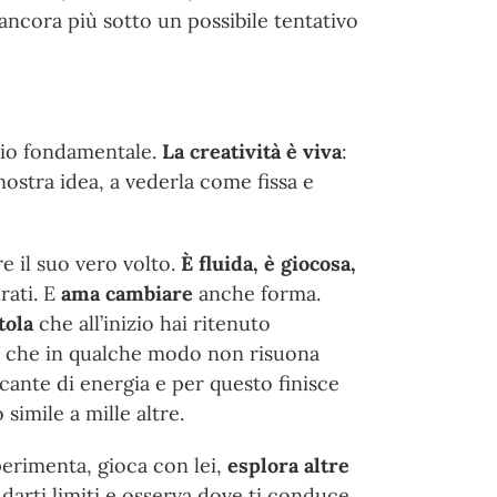
ancora più sotto un possibile tentativo
gio fondamentale.
La creatività è viva
:
nostra idea, a vederla come fissa e
e il suo vero volto.
È fluida, è giocosa,
rati. E
ama cambiare
anche forma.
tola
che all’inizio hai ritenuto
, che in qualche modo non risuona
ante di energia e per questo finisce
simile a mille altre.
perimenta, gioca con lei,
esplora altre
 darti limiti e osserva dove ti conduce