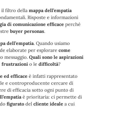
l filtro della
mappa dell’empatia
ndamentali. Risposte e informazioni
gia di comunicazione efficace
perché
ostre
buyer personas
.
ppa dell’empatia
. Quando usiamo
nde elaborate per esplorare
come
tro messaggio.
Quali sono le aspirazioni
e
frustrazioni
o le
difficoltà
?
 ed efficace
è infatti rappresentato
le e controproducente cercare di
ere di efficacia sotto ogni punto di
l’empatia
è prioritaria: ci permette di
odo
figurato
del
cliente ideale
a cui