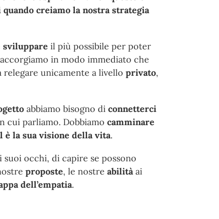
i quando creiamo la nostra strategia
e sviluppare
il più possibile per poter
 ci accorgiamo in modo immediato che
 relegare unicamente a livello
privato
,
ogetto
abbiamo bisogno di
connetterci
 con cui parliamo. Dobbiamo
camminare
l è la sua visione della vita
.
 suoi occhi, di capire se possono
nostre
proposte
, le nostre
abilità
ai
ppa dell’empatia
.