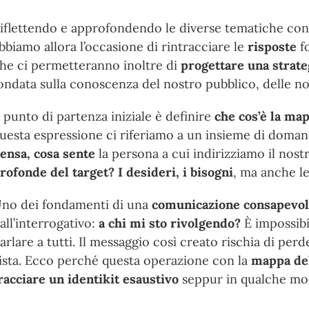
iflettendo e approfondendo le diverse tematiche con i
bbiamo allora l’occasione di rintracciare le
risposte
fo
he ci permetteranno inoltre di
progettare una strate
ondata sulla conoscenza del nostro pubblico, delle n
l punto di partenza iniziale è definire
che cos’è la ma
uesta espressione ci riferiamo a un insieme di doma
ensa, cosa sente
la persona a cui indirizziamo il nos
rofonde del target? I desideri, i bisogni
, ma anche l
no dei fondamenti di una
comunicazione consapevole
all’interrogativo:
a chi mi sto rivolgendo?
È impossibi
arlare a tutti. Il messaggio così creato rischia di perd
ista. Ecco perché questa operazione con la
mappa del
racciare un identikit esaustivo
seppur in qualche m