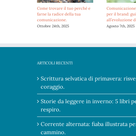
Comunicazione empatica
Come trovare il tuo perché e
strategica: perché è la tua
farne la radice della tua
chiave nel business?
comunicazione.
Aprile 10th, 2025
Ottobre 24th, 2025
ARTICOLI RECENTI
Scrittura selvatica di primavera: risve
coraggio.
Storie da leggere in inverno: 5 libri 
respiro.
Corrente alternata: fiaba illustrata pe
cammino.