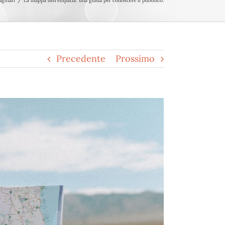
aginari
La mappa dell’empatia: una guida per conoscere il pubblico.
Precedente
Prossimo