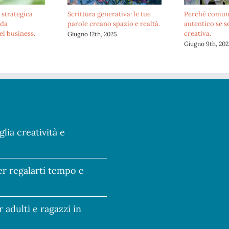
Comunicazione strategica
Scrittura generativa: le tue
per il brand: guida
parole creano spazio e realtà.
all’evoluzione del business.
Giugno 12th, 2025
Agosto 7th, 2025
glia creatività e
per regalarti tempo e
r adulti e ragazzi in