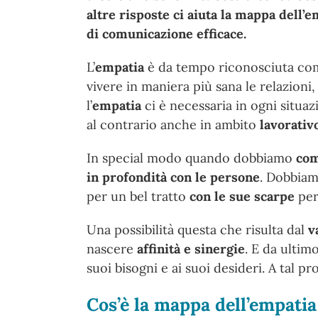
altre risposte ci aiuta la mappa dell’
di comunicazione efficace.
L’
empatia
è da tempo riconosciuta c
vivere in maniera più sana le relazion
l’
empatia
ci è necessaria in ogni situaz
al contrario anche in ambito
lavorativ
In special modo quando dobbiamo
com
in profondità con le persone
. Dobbiam
per un bel tratto
con le sue scarpe
per
Una possibilità questa che risulta dal
v
nascere
affinità e sinergie
. E da ultim
suoi bisogni e ai suoi desideri. A tal p
Cos’è la mappa dell’empatia