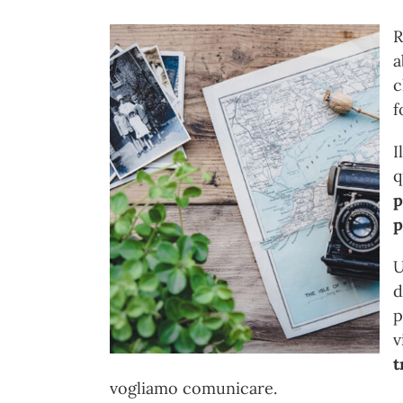
R
a
c
f
I
q
p
p
U
d
p
v
t
vogliamo comunicare.