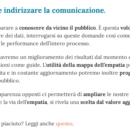
e indirizzare la comunicazione.
parare a
conoscere da vicino il pubblico
. È questa
vol
orre dei dati, interrogarsi su queste domande così com
 le performance dell’intero processo.
avremo un miglioramento dei risultati dal momento
ioni come guide. L’
utilità della mappa dell’empatia
p
ita e in costante aggiornamento potremo inoltre
pro
ubblico.
’apparenza opposti ci permetterà di
ampliare
le nostre 
 la via dell’
empatia
, si rivela una
scelta dal valore ag
è piaciuto? Leggi anche
questo
.