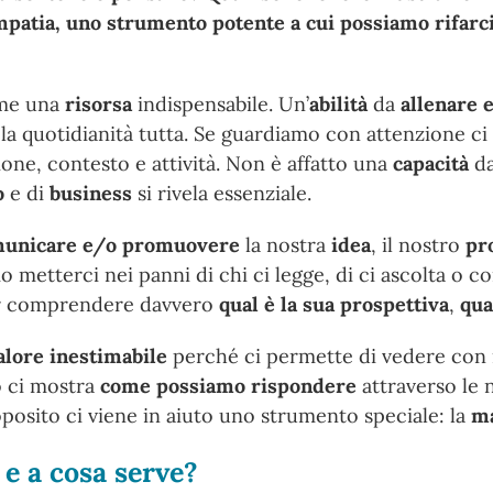
empatia, uno strumento potente a cui possiamo rifarc
ome una
risorsa
indispensabile. Un’
abilità
da
allenare 
i, la quotidianità tutta. Se guardiamo con attenzione
ione, contesto e attività. Non è affatto una
capacità
da
o
e di
business
si rivela essenziale.
unicare e/o promuovere
la nostra
idea
, il nostro
pr
o metterci nei panni di chi ci legge, di ci ascolta o
 comprendere davvero
qual è la sua prospettiva
,
qua
alore inestimabile
perché ci permette di vedere con i
o ci mostra
come possiamo rispondere
attraverso le 
roposito ci viene in aiuto uno strumento speciale: la
ma
 e a cosa serve?